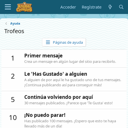
Acceder
Regístrate
Ayuda
Trofeos
Páginas de ayuda
Primer mensaje
1
Crea un mensaje en algún lugar del sitio para recibirlo.
Le 'Has Gustado' a alguien
2
A alguien de por aquí le ha gustado uno de tus mensajes.
¡Continua publicando así para conseguir más!
Continúa volviendo por aquí
5
30 mensajes publicados. ¡Parece que 'Te Gusta' esto!
¡No puedo parar!
10
Has publicado 100 mensajes. ¡Espero que esto te haya
llevado más de un día!