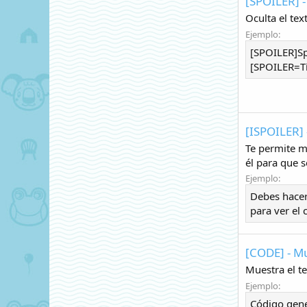
[SPOILER] -
Oculta el tex
Ejemplo:
[SPOILER]Sp
[SPOILER=Tít
[ISPOILER] 
Te permite m
él para que s
Ejemplo:
Debes hacer
para ver el 
[CODE] - M
Muestra el t
Ejemplo:
Código gene