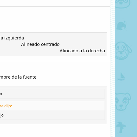
a izquierda​
Alineado centrado​
Alineado a la derecha​
mbre de la fuente.
do
a dijo:
jo