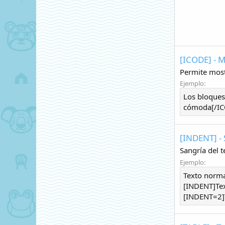
[ICODE] - 
Permite most
Ejemplo:
Los bloques
cómoda[/ICO
[INDENT] - 
Sangría del 
Ejemplo:
Texto norm
[INDENT]Tex
[INDENT=2]