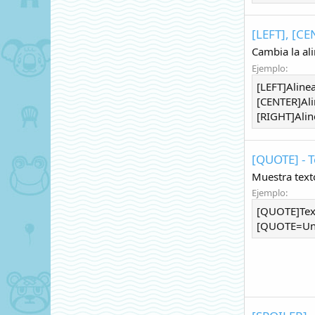
[LEFT], [CE
Cambia la ali
Ejemplo:
[LEFT]Alinea
[CENTER]Al
[RIGHT]Alin
[QUOTE] - T
Muestra text
Ejemplo:
[QUOTE]Tex
[QUOTE=Una