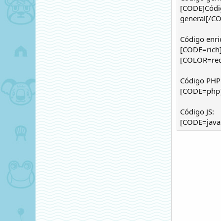
[CODE]Códi
general[/C
Código enri
[CODE=rich
[COLOR=red
Código PHP
[CODE=php]e
Código JS:
[CODE=javas