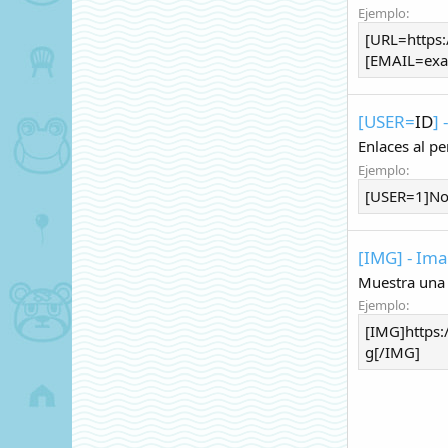
Ejemplo:
[URL=https
[EMAIL=exa
[USER=
ID
] 
Enlaces al pe
Ejemplo:
[USER=1]No
[IMG] - Im
Muestra una 
Ejemplo:
[IMG]https
g[/IMG]