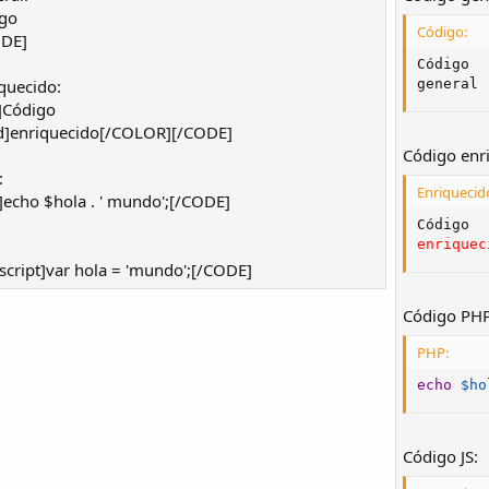
go
Código:
ODE]
Código

quecido:
general
]Código
]enriquecido[/COLOR][/CODE]
Código enr
:
Enriquecid
cho $hola . ' mundo';[/CODE]
enriquec
cript]var hola = 'mundo';[/CODE]
Código PHP
PHP:
echo
$ho
Código JS: