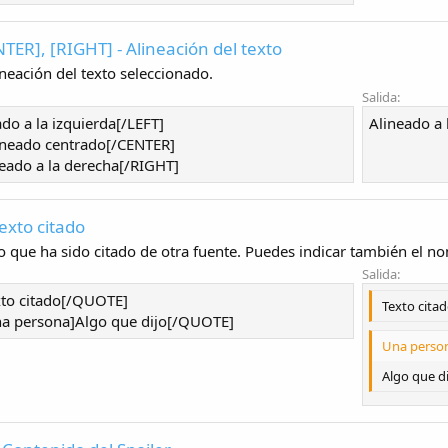
NTER], [RIGHT] - Alineación del texto
neación del texto seleccionado.
Salida:
do a la izquierda[/LEFT]
Alineado a l
ineado centrado[/CENTER]
eado a la derecha[/RIGHT]
exto citado
o que ha sido citado de otra fuente. Puedes indicar también el no
Salida:
to citado[/QUOTE]
Texto cita
 persona]Algo que dijo[/QUOTE]
Una person
Algo que di