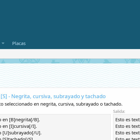
Placas
], [S] - Negrita, cursiva, subrayado y tachado
to seleccionado en negrita, cursiva, subrayado o tachado.
Salida:
o en [B]negrita[/B].
Esto es tex
 en [I]cursiva[/I].
Esto es tex
to [U]subrayado[/U].
Esto es tex
o [S]tachado[/S].
Esto es tex