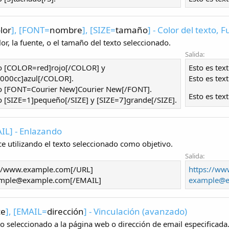
lor
], [FONT=
nombre
], [SIZE=
tamaño
] - Color del texto,
or, la fuente, o el tamaño del texto seleccionado.
Salida:
to [COLOR=red]rojo[/COLOR] y
Esto es tex
00cc]azul[/COLOR].
Esto es tex
to [FONT=Courier New]Courier New[/FONT].
Esto es tex
to [SIZE=1]pequeño[/SIZE] y [SIZE=7]grande[/SIZE].
IL] - Enlazando
e utilizando el texto seleccionado como objetivo.
Salida:
://www.example.com[/URL]
https://w
mple@example.com[/EMAIL]
example@e
ce
], [EMAIL=
dirección
] - Vinculación (avanzado)
to seleccionado a la página web o dirección de email especificada