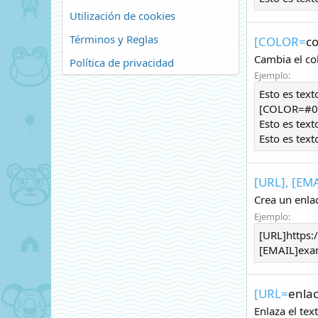
Utilización de cookies
Términos y Reglas
[COLOR=
co
Cambia el col
Política de privacidad
Ejemplo:
Esto es tex
[COLOR=#00
Esto es tex
Esto es tex
[URL], [EMA
Crea un enlac
Ejemplo:
[URL]https
[EMAIL]exa
[URL=
enla
Enlaza el tex