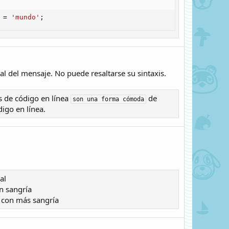
 
=
'mundo'
;
l del mensaje. No puede resaltarse su sintaxis.
s de código en línea
de
son una forma cómoda
igo en línea.
al
n sangría​
 con más sangría​