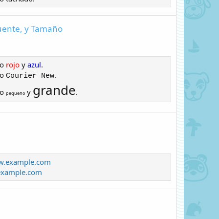
 Fuente, y Tamaño
to
rojo
y
azul
.
to
.
Courier New
grande
to
y
.
pequeño
ww.example.com
xample.com
.