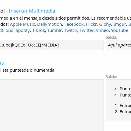
io
] - Insertar Multimedia
media en el mensaje desde sitios permitidos. Es recomendable util
idos:
Apple Music
,
Dailymotion
,
Facebook
,
Flickr
,
Giphy
,
Imgur
,
I
dCloud
,
Spotify
,
TikTok
,
Tumblr
,
Twitch
,
Twitter
,
Vimeo
,
YouTube
Salida:
utube]kQ0Eo1UccEE[/MEDIA]
Aquí aparec
as
lista punteada o numerada.
Salida:
Punto
Punto
Entra
Entra
1
2