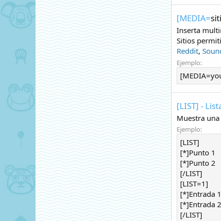
[MEDIA=
sit
Inserta multi
Sitios permit
Reddit
,
Soun
Ejemplo:
[MEDIA=yo
[LIST] - List
Muestra una 
Ejemplo:
[LIST]
[*]Punto 1
[*]Punto 2
[/LIST]
[LIST=1]
[*]Entrada 
[*]Entrada 
[/LIST]