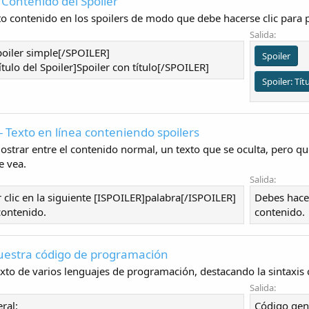
 Contenido del Spoiler
to contenido en los spoilers de modo que debe hacerse clic para 
Salida:
oiler simple[/SPOILER]
Spoiler
ulo del Spoiler]Spoiler con título[/SPOILER]
Spoiler:
Tít
- Texto en línea conteniendo spoilers
ostrar entre el contenido normal, un texto que se oculta, pero qu
e vea.
Salida:
 clic en la siguiente [ISPOILER]palabra[/ISPOILER]
Debes hacer
contenido.
contenido.
uestra código de programación
exto de varios lenguajes de programación, destacando la sintaxis 
Salida:
ral:
Código gen