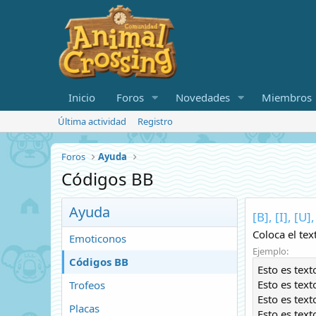
Inicio
Foros
Novedades
Miembros
Última actividad
Registro
Foros
Ayuda
Códigos BB
Ayuda
[B], [I], [U
Coloca el tex
Emoticonos
Ejemplo:
Códigos BB
Esto es text
Esto es texto
Trofeos
Esto es tex
Placas
Esto es text