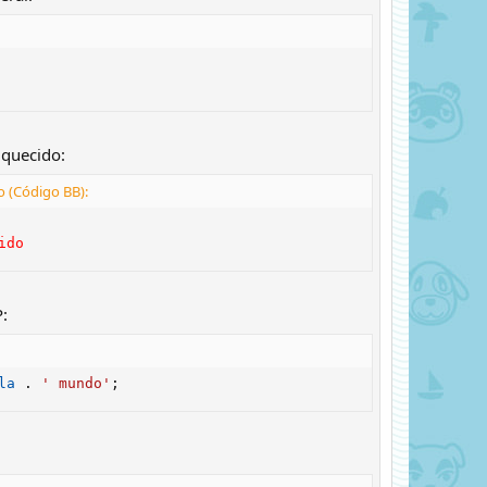
iquecido:
o (Código BB):
ido
:
la
.
' mundo'
;