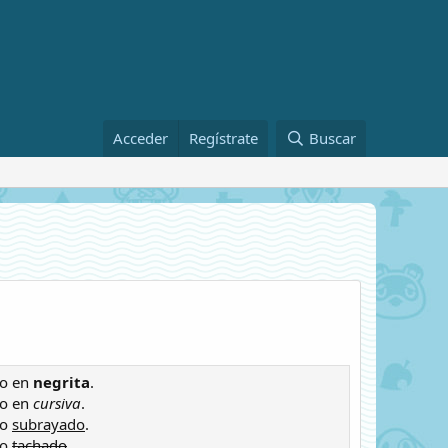
Acceder
Regístrate
Buscar
to en
negrita
.
to en
cursiva
.
to
subrayado
.
to
tachado
.