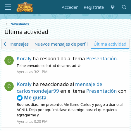
Acceder
Regístrate
Novedades
Última actividad
evos mensajes
Nuevos mensajes de perfil
Última actividad
Koraly
ha respondido al tema
Presentación
.
Te he enviado solicitud de amistad ☺️
Ayer a las 3:21 PM
Koraly
ha reaccionado al
mensaje de
carlosmondejar99
en el tema
Presentación
con
Me gusta
.
Buenos días, me presento. Me llamo Carlos y juego a diario al
ACNH. Dejo por aquí mi clave de amigo para el que quiera
agregarme y...
Ayer a las 3:20 PM