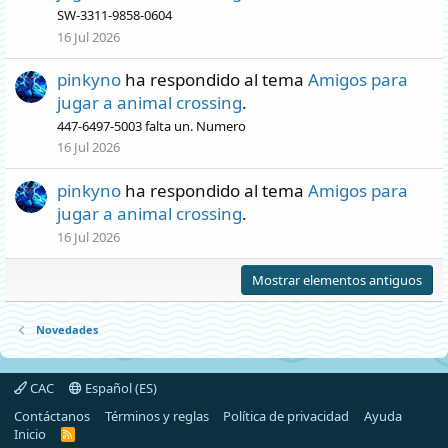
SW-3311-9858-0604
16 Jul 2026
pinkyno
ha respondido al tema
Amigos para
jugar a animal crossing
.
447-6497-5003 falta un. Numero
16 Jul 2026
pinkyno
ha respondido al tema
Amigos para
jugar a animal crossing
.
16 Jul 2026
Mostrar elementos antiguos
Novedades
CAC
Español (ES)
Contáctanos
Términos y reglas
Política de privacidad
Ayuda
Inicio
R
S