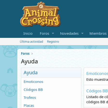
Inicio
Foros
Novedades
Miembros
Última actividad
Registro
Foros
Ayuda
Ayuda
Emoticono
Esto muestra
Emoticonos
Códigos BB
Códigos BB
Listado de có
Trofeos
códigos BB d
Placas