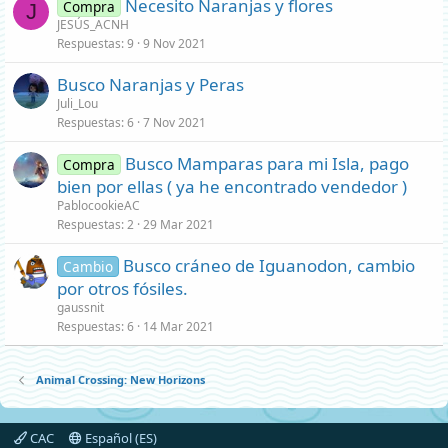
Necesito Naranjas y flores
Compra
J
JESÚS_ACNH
Respuestas
9
9 Nov 2021
Busco Naranjas y Peras
Juli_Lou
Respuestas
6
7 Nov 2021
Busco Mamparas para mi Isla, pago
Compra
bien por ellas ( ya he encontrado vendedor )
PablocookieAC
Respuestas
2
29 Mar 2021
Busco cráneo de Iguanodon, cambio
Cambio
por otros fósiles.
gaussnit
Respuestas
6
14 Mar 2021
Animal Crossing: New Horizons
CAC
Español (ES)