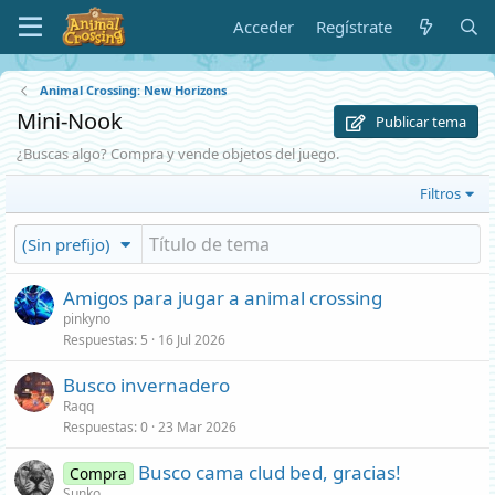
Acceder
Regístrate
Animal Crossing: New Horizons
Mini-Nook
Publicar tema
¿Buscas algo? Compra y vende objetos del juego.
Filtros
(Sin prefijo)
Amigos para jugar a animal crossing
pinkyno
Respuestas
5
16 Jul 2026
Busco invernadero
Raqq
Respuestas
0
23 Mar 2026
Busco cama clud bed, gracias!
Compra
Sunko